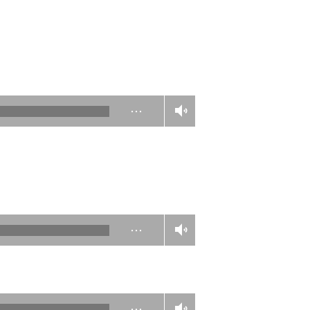
…
…
…