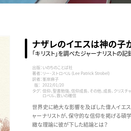
ナザレのイエスは神の子
「キリスト」を調べたジャーナリストの記
出版：
いのちのことば社
著者：
リー･ストロベル（Lee Patrick Strobel）
訳者：
峯岸麻子
版：
2022/01/20
タグ：
信仰、聖書勉強、信仰成長、その他、成長、クリスチ
ロベル、救いの確信
世界史に絶大な影響を及ぼした偉人イエス
ャーナリストが、保守的な信仰を掲げる碩
緻な理論に彼が下した結論とは？