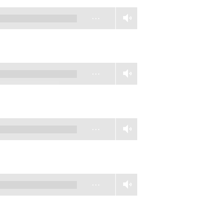
…
…
…
…