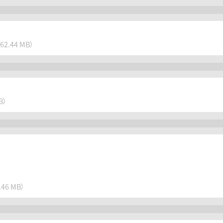
（62.44 MB）
B）
.46 MB）