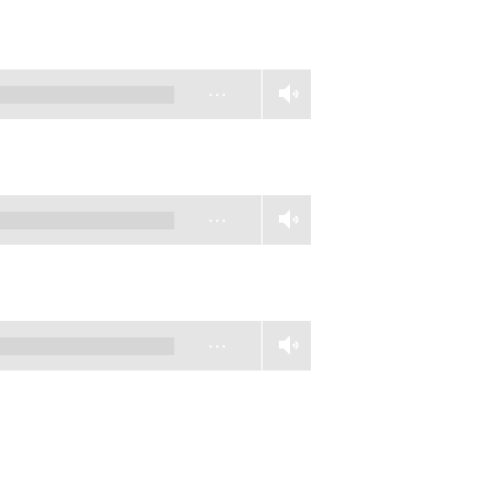
…
…
…