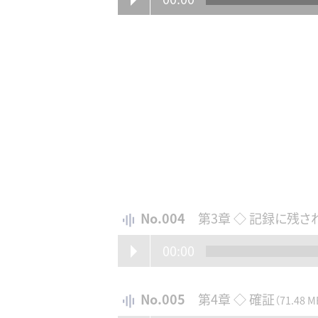
No.004
第3章 ◇ 記録に残さ
00:00
No.005
第4章 ◇ 確証
（71.48 M