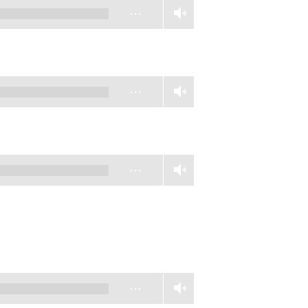
…
…
…
…