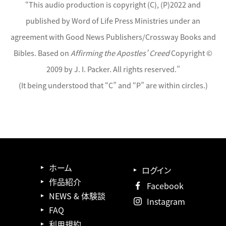
“This audio production is copyright (C), (P)2022 and
published by Word of Life Press Ministries under an
agreement with Good News Publishers/Crossway Books and
Bibles. Based on
Affirming the Apostles' Creed
Copyright ©︎
2009 by J. I. Packer. All rights reserved.”
(It being understood that “C” and “P” are within circles.)
ホーム
ログイン
作品紹介
Facebook
NEWS & 体験談
Instagram
FAQ
利用規約