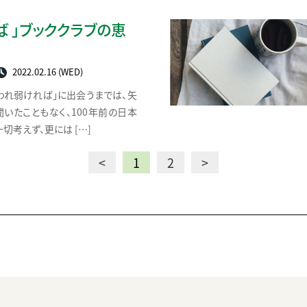
 」ブッククラブの恵
2022.02.16 (WED)
われ弱ければ」に出会うまでは、矢
いたこともなく、100年前の日本
切考えず、更には […]
<
1
2
>