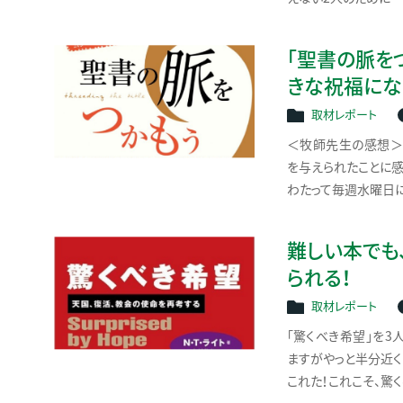
「聖書の脈を
きな祝福にな
取材レポート
＜牧師先生の感想＞
を与えられたことに感
わたって毎週水曜日に
難しい本でも
られる！
取材レポート
「驚くべき希望」を3
ますがやっと半分近く
これた！これこそ、驚く