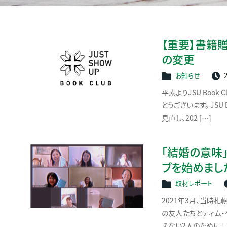
【重要】書籍
の変更
お知らせ
2
平素よりJSU Book
とうございます。 JSU
見直し、202 […]
「結婚の意味
ブを始めまし
取材レポート
2021年3月、当時
の友人たちとティム
えない2人のために－』